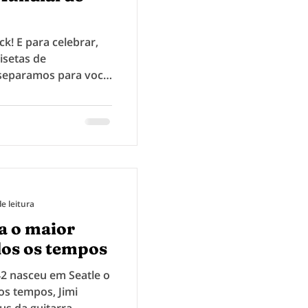
k! E para celebrar,
isetas de
 separamos para você
e leitura
a o maior
dos os tempos
2 nasceu em Seatle o
os tempos, Jimi
s da guitarra,