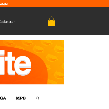
odelo.
Cadastrar
NGA
MPB