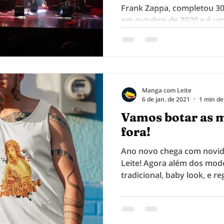
Frank Zappa, completou 30
em outubro de 2020 e é um
Manga com Leite
6 de jan. de 2021
1 min de
Vamos botar as 
fora!
Ano novo chega com novi
Leite! Agora além dos mod
tradicional, baby look, e r
as...