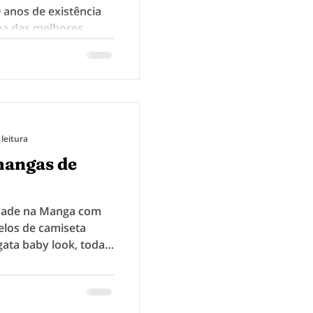
 anos de existência
a das melhores...
 leitura
mangas de
dade na Manga com
elos de camiseta
egata baby look, todas