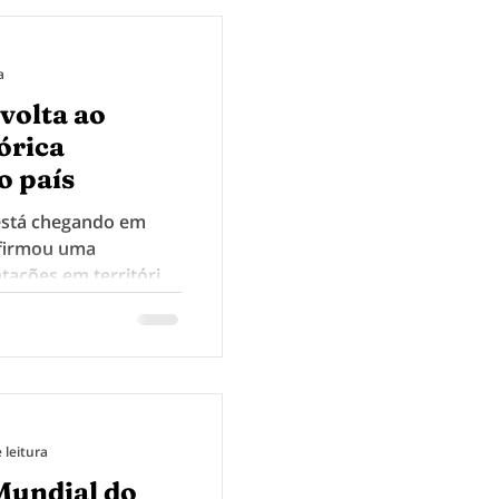
a
volta ao
tórica
o país
está chegando em
nfirmou uma
tações em território
turnê Because What
t Are Two
, com início previsto
A camiseta perfeita
uns N' Roses está na
 leitura
 Mundial do