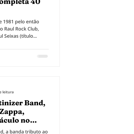
completa 40
 1981 pelo então
 o Raul Rock Club,
 Seixas (título...
e leitura
tinizer Band,
 Zappa,
áculo no
d, a banda tributo ao