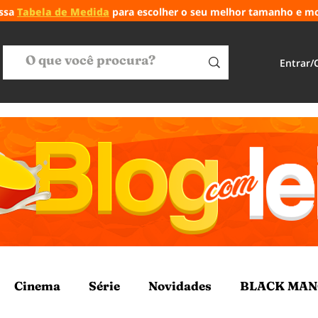
ossa
Tabela de Medida
para escolher o seu melhor tamanho e m
Entrar/
Cinema
Série
Novidades
BLACK MA