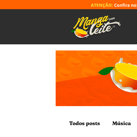
ATENÇÃO:
Confira n
Todos posts
Música