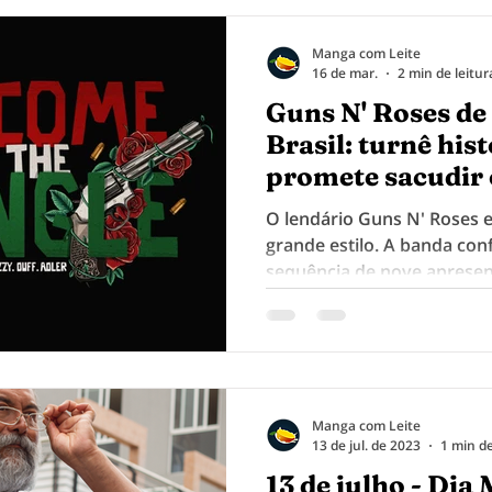
Manga com Leite
16 de mar.
2 min de leitur
Guns N' Roses de 
Brasil: turnê his
promete sacudir 
O lendário Guns N' Roses 
grande estilo. A banda co
sequência de nove apresen
brasileiro como parte da 
You Want and What You Ge
Completely Different Things
para o começo de abril. 🎸
para chegar com tudo no G
Manga com Leite
Manga com Leite!
13 de jul. de 2023
1 min de
13 de julho - Dia