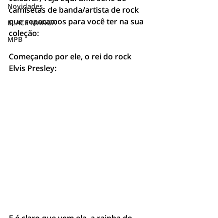
Novidades
camisetas de banda/artista de rock 
que separamos para você ter na sua 
BLACK MANGA
coleção:
MPB
Começando por ele, o rei do rock 
Elvis Presley: