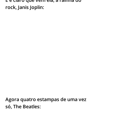
E é claro que vem ela, a rainha do 
rock, Janis Joplin:
Agora quatro estampas de uma vez 
só, The Beatles: