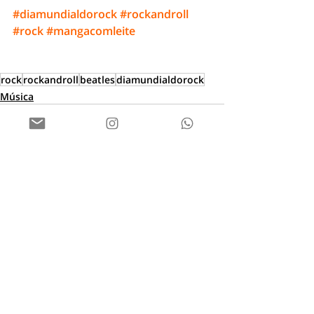
#diamundialdorock
#rockandroll
#rock
#mangacomleite
rock
rockandroll
beatles
diamundialdorock
Música
Posts recentes
Ver tudo