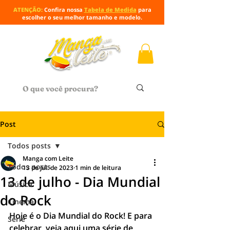
ATENÇÃO:
Confira nossa
Tabela de Medida
para
escolher o seu melhor tamanho e modelo.
Post
Todos posts
Manga com Leite
Todos posts
13 de jul. de 2023
1 min de leitura
13 de julho - Dia Mundial
Música
do Rock
Cinema
Hoje é o Dia Mundial do Rock! E para 
Série
celebrar, veja aqui uma série de 