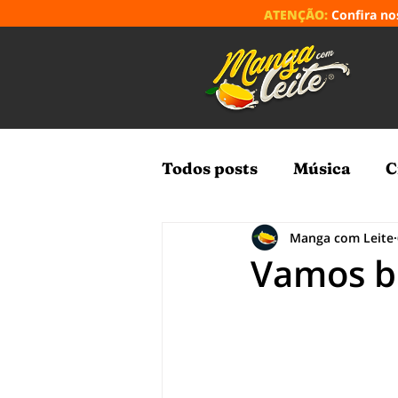
ATENÇÃO:
Confira n
Todos posts
Música
C
Manga com Leite
Vamos bo