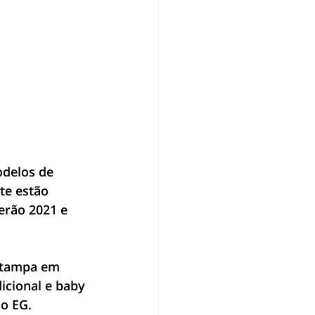
delos de 
te estão 
erão 2021 e 
stampa em 
icional e baby 
o EG. 