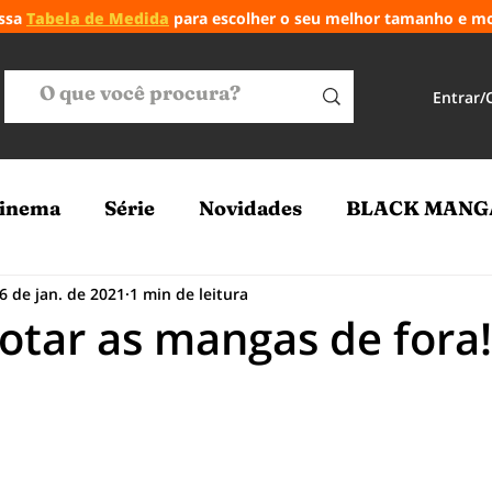
ossa
Tabela de Medida
para escolher o seu melhor tamanho e m
Entrar/
inema
Série
Novidades
BLACK MANG
6 de jan. de 2021
1 min de leitura
tar as mangas de fora!