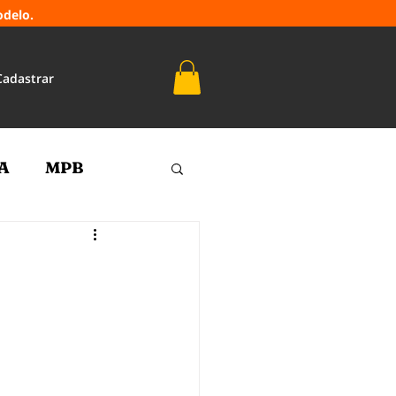
odelo.
Cadastrar
A
MPB