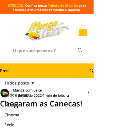
ATENÇÃO:
Confira nossa
Tabela de Medida
para
escolher o seu melhor tamanho e modelo.
Post
Todos posts
Manga com Leite
Todos posts
14 de jul. de 2022
1 min de leitura
Chegaram as Canecas!
Música
Cinema
Série