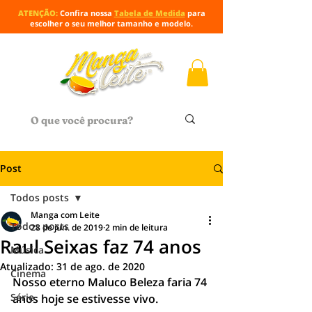
ATENÇÃO:
Confira nossa
Tabela de Medida
para
escolher o seu melhor tamanho e modelo.
Post
Todos posts
Manga com Leite
Todos posts
28 de jun. de 2019
2 min de leitura
Raul Seixas faz 74 anos
Música
Atualizado:
31 de ago. de 2020
Cinema
Nosso eterno Maluco Beleza faria 74 
Série
anos hoje se estivesse vivo. 