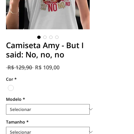
Camiseta Amy - But I
said: No, no, no
Preço
Preço
 R$ 129,90 
R$ 109,00
normal
promocional
Cor
*
Modelo
*
Tamanho
*