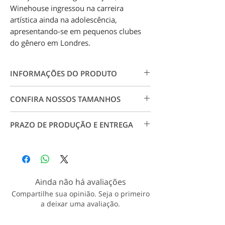
Winehouse ingressou na carreira
artística ainda na adolescência,
apresentando-se em pequenos clubes
do gênero em Londres.
INFORMAÇÕES DO PRODUTO
Camiseta 100% algodão 30.1. Estampa
CONFIRA NOSSOS TAMANHOS
em impressão digital em alta resolução,
não forma rachaduras, garante maior
Conheça nossos tamanhos visitando
qualidade e durabilidade.
PRAZO DE PRODUÇÃO E ENTREGA
a página
Tabela de Medidas
.
Para tamanhos especiais, entre em
Produção: até 7 dias úteis a partir da
contato conosco.
aprovação do pagamento;
Entrega: Conforme CEP e prazo dos
correios.
Ainda não há avaliações
Veja nossa política de entrega
Compartilhe sua opinião. Seja o primeiro
a deixar uma avaliação.