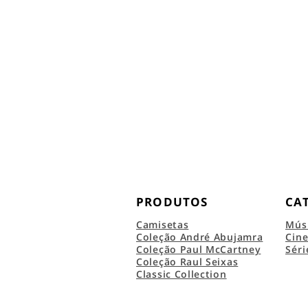
PRODUTOS
CA
Camisetas
Mús
Coleção André Abujamra
Cin
Coleção Paul McCartney
Séri
Coleção Raul Seixas
Classic Collection