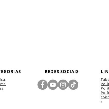
TEGORIAS
REDES SOCIAIS
LIN
ica
Tab
ema
Polí
es
Polí
Polí
con
r