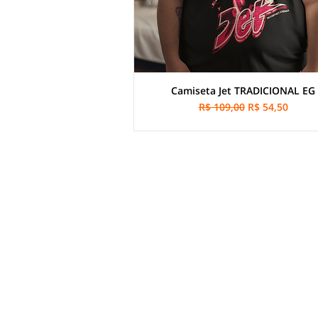
Camiseta Jet TRADICIONAL EG
Preço normal
Preço promoci
R$ 109,00
R$ 54,50