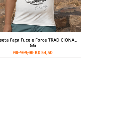
seta Faça Fuce e Force TRADICIONAL
GG
Preço normal
Preço promocional
R$ 109,00
R$ 54,50