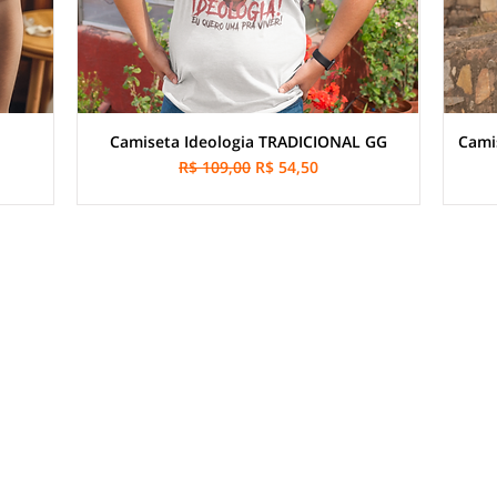
Camiseta Ideologia TRADICIONAL GG
Cami
onal
Preço normal
Preço promocional
R$ 109,00
R$ 54,50