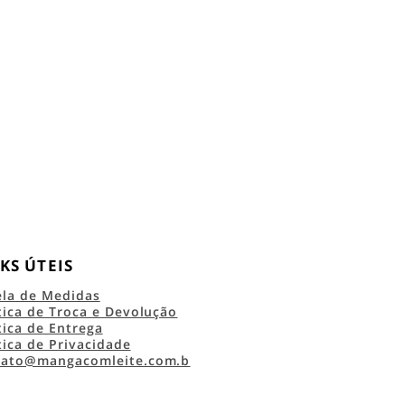
KS ÚTEIS
ela de Medidas
tica de Troca e Devolução
tica de Entrega
tica de Privacidade
tato@mangacomleite.com.b