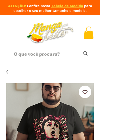
ATENÇÃO:
Confira nossa
Tabela de Medida
para
escolher o seu melhor tamanho e modelo.