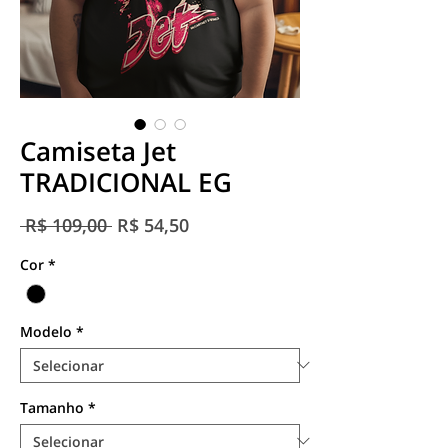
Camiseta Jet
TRADICIONAL EG
Preço
Preço
 R$ 109,00 
R$ 54,50
normal
promocional
Cor
*
Modelo
*
Tamanho
*