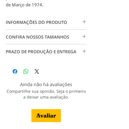
de Março de 1974.
INFORMAÇÕES DO PRODUTO
Camiseta 100% algodão 30.1. Estampa
CONFIRA NOSSOS TAMANHOS
em impressão digital em alta resolução,
não forma rachaduras, garante maior
Conheças nossos tamanhos visitando a
qualidade e durabilidade.
PRAZO DE PRODUÇÃO E ENTREGA
página
Tabela de Medidas
.
Produção: 7 dias úteis a partir da
aprovação do pagamento;
Entrega: Conforme CEP e prazo dos
correios.
Ainda não há avaliações
Compartilhe sua opinião. Seja o primeiro
Veja nossa política de entrega
a deixar uma avaliação.
Avaliar