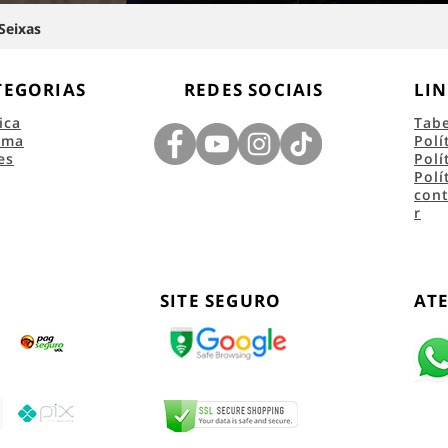
Seixas
TEGORIAS
REDES SOCIAIS
LIN
ica
Tab
ema
Polí
es
Polí
Polí
con
r
SITE SEGURO
AT