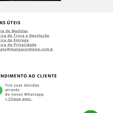
Camiseta Classic Logo RRC 45 
KS ÚTEIS
ela de Medidas
tica de Troca e Devolução
tica de Entrega
tica de Privacidade
tato@mangacomleite.com.b
ENDIMENTO AO CLIENTE
Tire suas dúvidas
através
do nosso Whatsapp.
> Clique aqui.