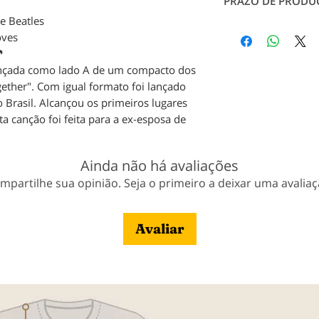
durabilidade.
PRAZO DE PRODU
Tabela de Medidas
e Beatles
em contato conosc
Produção: até 7 dia
oves
pagamento;
🎵
Entrega: Conforme 
lançada como lado A de um compacto dos
Veja nossa política
ether". Com igual formato foi lançado
 Brasil. Alcançou os primeiros lugares
ta canção foi feita para a ex-esposa de
Ainda não há avaliações
mpartilhe sua opinião. Seja o primeiro a deixar uma avaliaç
Avaliar