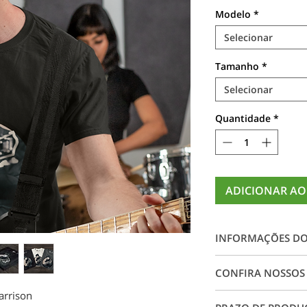
Modelo
*
Selecionar
Tamanho
*
Selecionar
Quantidade
*
ADICIONAR AO
INFORMAÇÕES D
Camiseta 100% alg
CONFIRA NOSSOS
impressão digital e
rachaduras, garant
arrison
Conheça nossos ta