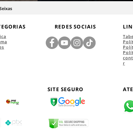
Seixas
TEGORIAS
REDES SOCIAIS
LIN
ica
Tab
ema
Polí
es
Polí
Polí
con
r
SITE SEGURO
AT