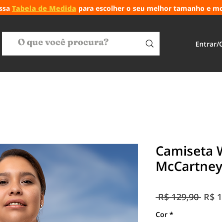
ossa
Tabela de Medida
para escolher o seu melhor tamanho e m
Entrar/
Camiseta W
McCartne
Preç
 R$ 129,90 
R$ 1
norm
Cor
*