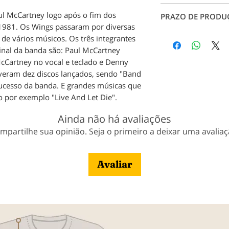
rachaduras, garant
Conheça nossos ta
l McCartney logo após o fim dos
durabilidade.
PRAZO DE PRODU
Tabela de Medidas
a 1981. Os Wings passaram por diversas
em contato conosc
Produção: até 7 dia
de vários músicos. Os três integrantes
pagamento;
inal da banda são: Paul McCartney
Entrega: Conforme 
McCartney no vocal e teclado e Denny
Veja nossa política
tiveram dez discos lançados, sendo "Band
ucesso da banda. E grandes músicas que
 por exemplo "Live And Let Die".
Ainda não há avaliações
mpartilhe sua opinião. Seja o primeiro a deixar uma avaliaç
Avaliar