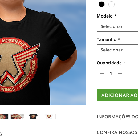
Modelo
*
Selecionar
Tamanho
*
Selecionar
Quantidade
*
ADICIONAR AO
INFORMAÇÕES D
Camiseta 100% alg
CONFIRA NOSSOS
ey
impressão digital e