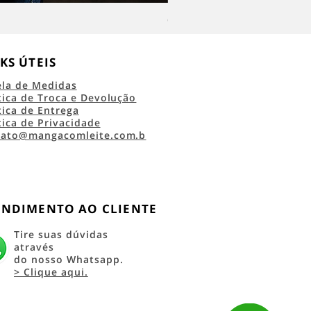
Camiseta Classic Logo RRC 45 
KS ÚTEIS
ela de Medidas
tica de Troca e Devolução
tica de Entrega
tica de Privacidade
tato@mangacomleite.com.b
ENDIMENTO AO CLIENTE
Tire suas dúvidas
através
do nosso Whatsapp.
> Clique aqui.