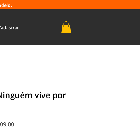
odelo.
Cadastrar
Ninguém vive por
o
Preço
09,00
al
promocional