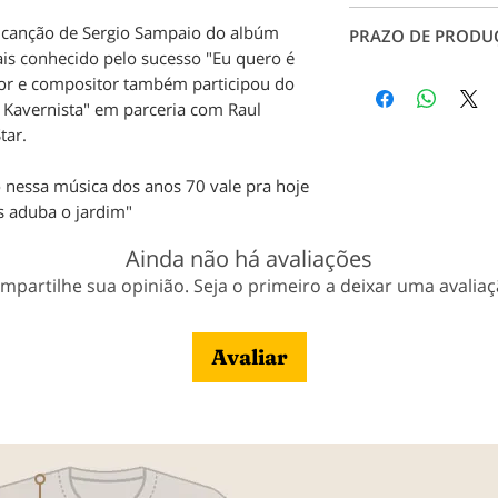
rachaduras, garant
Conheça nossos ta
canção de Sergio Sampaio do albúm
durabilidade.
PRAZO DE PRODU
Tabela de Medidas
s conhecido pelo sucesso "Eu quero é
em contato conosc
Produção: até 7 dia
tor e compositor também participou do
pagamento;
Kavernista" em parceria com Raul
Entrega: Conforme 
tar.
Veja nossa política
nessa música dos anos 70 vale pra hoje
s aduba o jardim"
Ainda não há avaliações
mpartilhe sua opinião. Seja o primeiro a deixar uma avaliaç
Avaliar