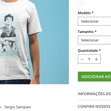
Modelo
*
Selecionar
Tamanho
*
Selecionar
Quantidade
*
ADICIONAR AO
INFORMAÇÕES D
Camiseta 100% alg
CONFIRA NOSSOS
 - Sergio Sampaio
impressão digital e