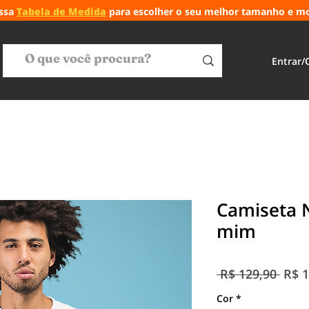
ossa
Tabela de Medida
para escolher o seu melhor tamanho e m
Entrar/
Camiseta 
mim
Preç
 R$ 129,90 
R$ 1
norm
Cor
*