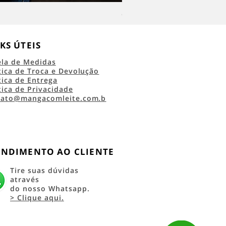
Camiseta Classic Logo RRC 45 
KS ÚTEIS
ela de Medidas
tica de Troca e Devolução
tica de Entrega
tica de Privacidade
tato@mangacomleite.com.b
ENDIMENTO AO CLIENTE
Tire suas dúvidas
através
do nosso Whatsapp.
> Clique aqui.