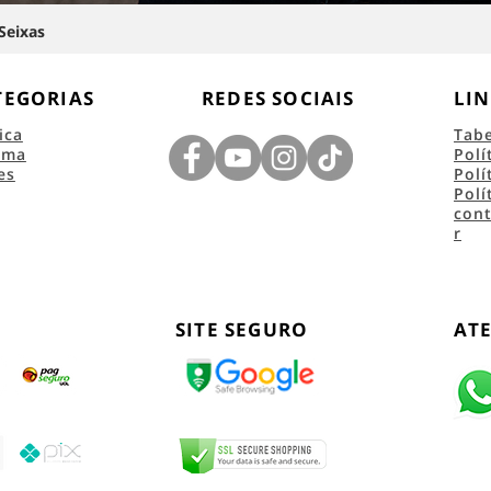
Seixas
TEGORIAS
REDES SOCIAIS
LIN
ica
Tab
ema
Polí
es
Polí
Polí
con
r
SITE SEGURO
AT