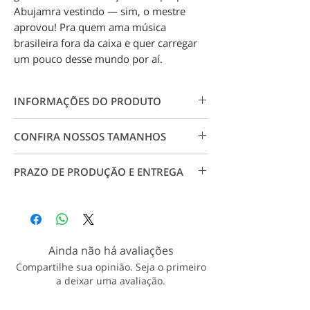
Abujamra vestindo — sim, o mestre
aprovou! Pra quem ama música
brasileira fora da caixa e quer carregar
um pouco desse mundo por aí.
INFORMAÇÕES DO PRODUTO
Camiseta 100% algodão 30.1. Estampa
CONFIRA NOSSOS TAMANHOS
em impressão digital em alta resolução,
não forma rachaduras, garante maior
Conheça nossos tamanhos visitando
qualidade e durabilidade.
PRAZO DE PRODUÇÃO E ENTREGA
a página
Tabela de Medidas
. Para
tamanhos especiais, entre em contato
Produção: até 7 dias úteis a partir da
conosco.
aprovação do pagamento;
Entrega: Conforme CEP e prazo dos
correios.
Ainda não há avaliações
Veja nossa política de entrega
Compartilhe sua opinião. Seja o primeiro
a deixar uma avaliação.