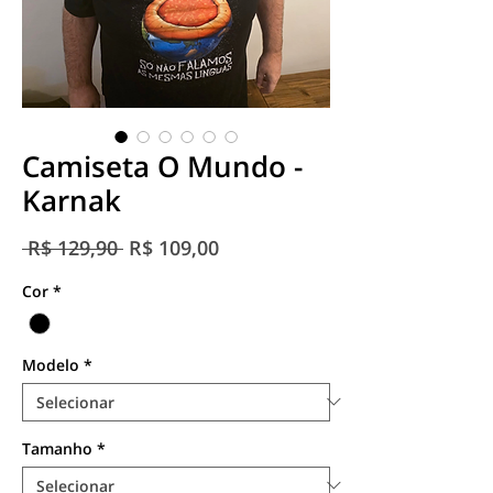
Camiseta O Mundo -
Karnak
Preço
Preço
 R$ 129,90 
R$ 109,00
normal
promocional
Cor
*
Modelo
*
Tamanho
*