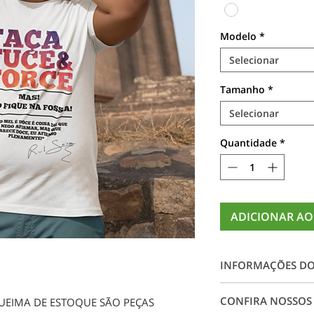
Modelo
*
Selecionar
Tamanho
*
Selecionar
Quantidade
*
ADICIONAR AO
INFORMAÇÕES D
Camiseta 100% alg
CONFIRA NOSSOS
UEIMA DE ESTOQUE SÃO PEÇAS
impressão digital e