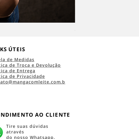
Camiseta Classic Logo RRC 45 
KS ÚTEIS
ela de Medidas
tica de Troca e Devolução
tica de Entrega
tica de Privacidade
tato@mangacomleite.com.b
ENDIMENTO AO CLIENTE
Tire suas dúvidas
através
do nosso Whatsapp.