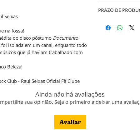
rachaduras, garant
Conheça nossos ta
durabilidade.
PRAZO DE PRODU
Tabela de Medidas
.
ul Seixas
Para tamanhos espe
Produção: até 7 dia
conosco.
pagamento;
ue na fossa!
Entrega: Conforme 
inédita do disco póstumo
Documento
Veja nossa política
 foi isolada em um canal, enquanto todo
 músicos que já haviam trabalhado com
uco Beleza!
ck Club - Raul Seixas Oficial Fã Clube
Ainda não há avaliações
mpartilhe sua opinião. Seja o primeiro a deixar uma avaliaç
Avaliar