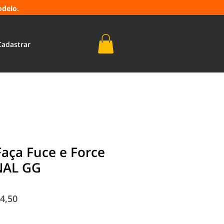
odelo.
Cadastrar
aça Fuce e Force
NAL GG
o
Preço
4,50
al
promocional