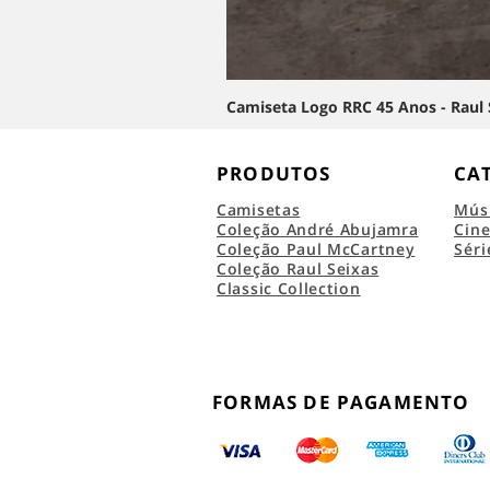
Camiseta Logo RRC 45 Anos - Raul 
PRODUTOS
CA
Camisetas
Mús
Coleção André Abujamra
Cin
Coleção Paul McCartney
Séri
Coleção Raul Seixas
Classic Collection
FORMAS DE PAGAMENTO