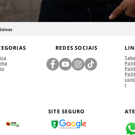
Seixas
TEGORIAS
REDES SOCIAIS
LIN
ica
Tab
ema
Polí
es
Polí
Polí
con
r
SITE SEGURO
AT