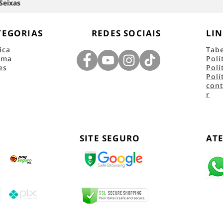
Seixas
TEGORIAS
REDES SOCIAIS
LIN
ica
Tab
ema
Polí
es
Polí
Polí
con
r
SITE SEGURO
AT