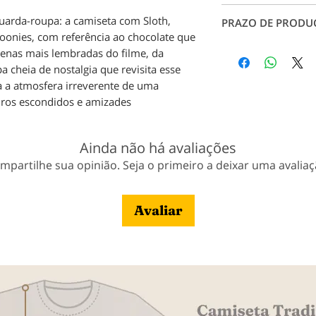
rachaduras, garant
Conheça nossos ta
uarda-roupa: a camiseta com Sloth,
durabilidade.
PRAZO DE PRODU
Tabela de Medidas
onies, com referência ao chocolate que
em contato conosc
Produção: até 7 dia
enas mais lembradas do filme, da
pagamento;
cheia de nostalgia que revisita esse
Entrega: Conforme 
ta a atmosfera irreverente de uma
Veja nossa política
uros escondidos e amizades
Ainda não há avaliações
mpartilhe sua opinião. Seja o primeiro a deixar uma avaliaç
Avaliar