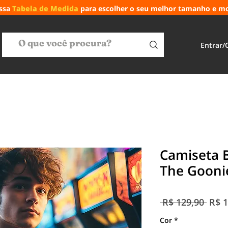
ossa
Tabela de Medida
para escolher o seu melhor tamanho e m
Entrar/
Camiseta B
The Gooni
Preç
 R$ 129,90 
R$ 1
norm
Cor
*