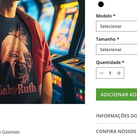
Modelo
*
Selecionar
Tamanho
*
Selecionar
Quantidade
*
ADICIONAR AO
INFORMAÇÕES D
Camiseta 100% alg
CONFIRA NOSSOS
e Goonies
impressão digital e