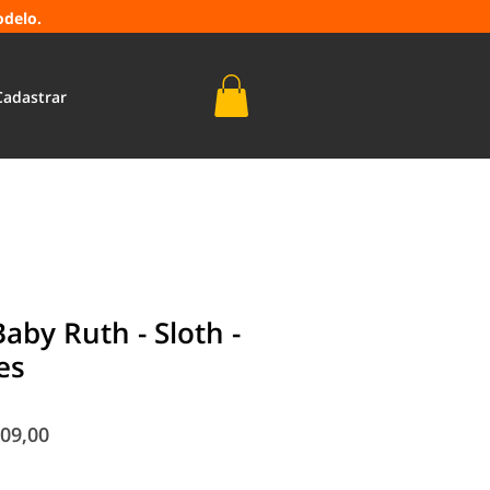
odelo.
Cadastrar
aby Ruth - Sloth -
es
o
Preço
09,00
al
promocional