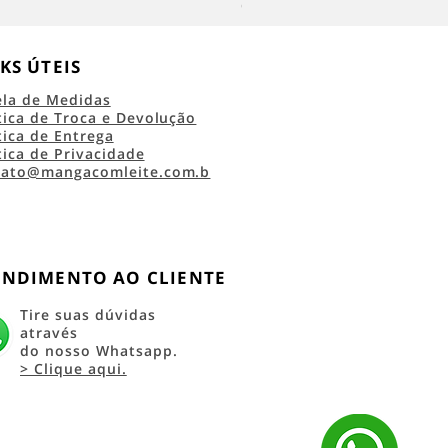
Camiseta Classic Logo RRC 45 
KS ÚTEIS
ela de Medidas
tica de Troca e Devolução
tica de Entrega
tica de Privacidade
tato@mangacomleite.com.b
ENDIMENTO AO CLIENTE
Tire suas dúvidas
através
do nosso Whatsapp.
> Clique aqui.