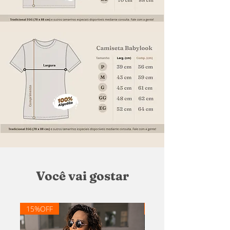
Você vai gostar
15%OFF
20% OFF