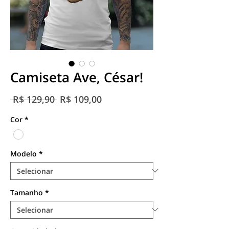
Camiseta Ave, César!
Preço
Preço
 R$ 129,90 
R$ 109,00
normal
promocional
Cor
*
Modelo
*
Tamanho
*