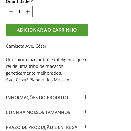
Quantidade
*
ADICIONAR AO CARRINHO
Camiseta Ave, César!
Um chimpanzé nobre e inteligente que é
rei de uma tribo de macacos
geneticamente melhorados.
Ave, César! Planeta dos Macacos
INFORMAÇÕES DO PRODUTO
Camiseta 100% algodão 30.1. Estampa
CONFIRA NOSSOS TAMANHOS
em impressão digital em alta resolução,
não forma rachaduras, garante maior
Conheça nossos tamanhos visitando
qualidade e durabilidade.
PRAZO DE PRODUÇÃO E ENTREGA
a página
Tabela de Medidas
. Para