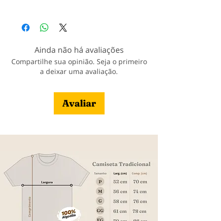
tamanhos especiais, entre em contato
Produção: até 7 dias úteis a partir da
conosco.
aprovação do pagamento;
Entrega: Conforme CEP e prazo dos
correios.
Ainda não há avaliações
Veja nossa política de entrega
Compartilhe sua opinião. Seja o primeiro
a deixar uma avaliação.
Avaliar