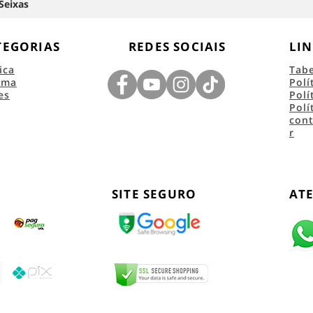
Seixas
TEGORIAS
REDES SOCIAIS
LIN
ica
Tab
ema
Polí
es
Polí
Polí
con
r
SITE SEGURO
AT