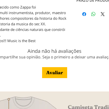
durabilidade.
PRAZO DE PRODU
Tabela de Medidas
hecido como Zappa foi
em contato conosc
Produção: até 7 dia
 multi instrumentista, produtor, maestro
pagamento;
lhores compositores da historia do Rock
Entrega: Conforme 
storia da musica do sec XX.
Veja nossa política
dante de ciências naturais que constrói
.
s!!! Music is the Best
Ainda não há avaliações
mpartilhe sua opinião. Seja o primeiro a deixar uma avaliaç
Avaliar