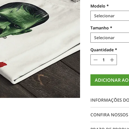
Modelo
*
Selecionar
Tamanho
*
Selecionar
Quantidade
*
ADICIONAR AO
INFORMAÇÕES D
Camiseta 100% alg
CONFIRA NOSSOS
impressão digital e
rachaduras, garant
Conheça nossos ta