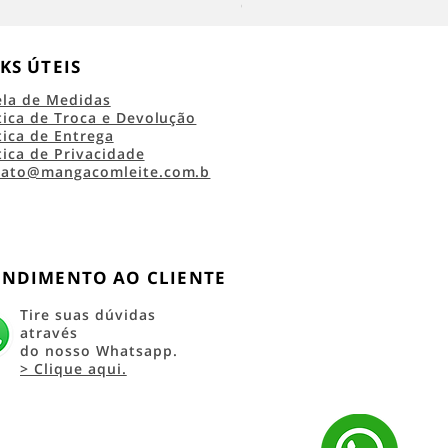
Camiseta Classic Logo RRC 45 
KS ÚTEIS
ela de Medidas
tica de Troca e Devolução
tica de Entrega
tica de Privacidade
tato@mangacomleite.com.b
ENDIMENTO AO CLIENTE
Tire suas dúvidas
através
do nosso Whatsapp.
> Clique aqui.