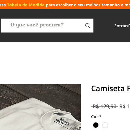
ossa
Tabela de Medida
para escolher o seu melhor tamanho e m
Entrar/
Camiseta 
Preç
 R$ 129,90 
R$ 1
norm
Cor
*