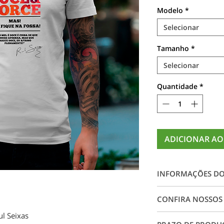
Modelo
*
Selecionar
Tamanho
*
Selecionar
Quantidade
*
ADICIONAR AO
INFORMAÇÕES D
Camiseta 100% alg
CONFIRA NOSSOS
impressão digital e
rachaduras, garant
ul Seixas
Conheça nossos ta