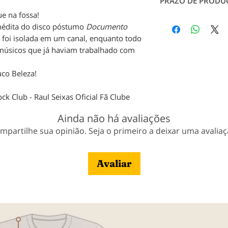
durabilidade.
PRAZO DE PRODU
Tabela de Medidas
ue na fossa!
em contato conosc
Produção: até 7 dia
inédita do disco póstumo
Documento
pagamento;
 foi isolada em um canal, enquanto todo
Entrega: Conforme 
 músicos que já haviam trabalhado com
Veja nossa política
uco Beleza!
ck Club - Raul Seixas Oficial Fã Clube
Ainda não há avaliações
mpartilhe sua opinião. Seja o primeiro a deixar uma avaliaç
Avaliar