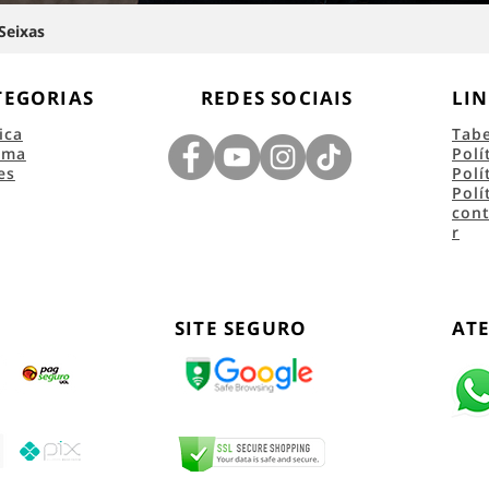
Seixas
TEGORIAS
REDES SOCIAIS
LIN
ica
Tab
ema
Polí
es
Polí
Polí
con
r
SITE SEGURO
AT