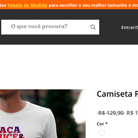
ossa
Tabela de Medida
para escolher o seu melhor tamanho e m
Entrar/
Camiseta F
Preç
 R$ 129,90 
R$ 1
norm
Cor
*