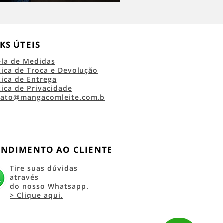
Camiseta Classic Logo RRC 45 
KS ÚTEIS
ela de Medidas
tica de Troca e Devolução
tica de Entrega
tica de Privacidade
tato@mangacomleite.com.b
ENDIMENTO AO CLIENTE
Tire suas dúvidas
através
do nosso Whatsapp.
> Clique aqui.