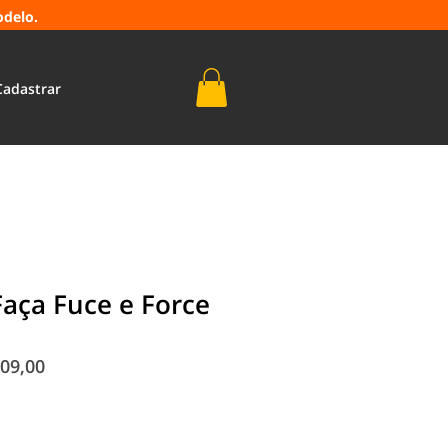
odelo.
Cadastrar
aça Fuce e Force
o
Preço
09,00
al
promocional