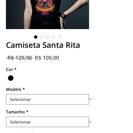
Camiseta Santa Rita
Preço
Preço
 R$ 129,90 
R$ 109,00
normal
promocional
Cor
*
Modelo
*
Tamanho
*