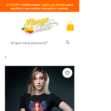
ATENÇÃO:
Confira nossa
Tabela de Medida
para
escolher o seu melhor tamanho e modelo.