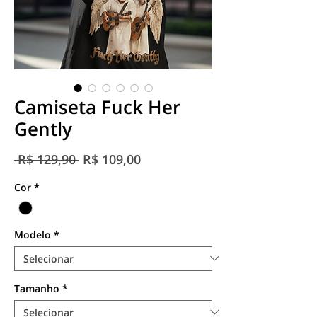
Camiseta Fuck Her
Gently
Preço
Preço
 R$ 129,90 
R$ 109,00
normal
promocional
Cor
*
Modelo
*
Tamanho
*