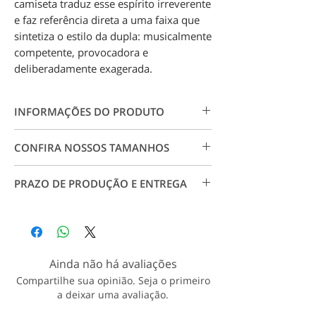
camiseta traduz esse espírito irreverente
e faz referência direta a uma faixa que
sintetiza o estilo da dupla: musicalmente
competente, provocadora e
deliberadamente exagerada.
INFORMAÇÕES DO PRODUTO
Camiseta 100% algodão 30.1. Estampa
CONFIRA NOSSOS TAMANHOS
em impressão digital em alta resolução,
não forma rachaduras, garante maior
Conheça nossos tamanhos visitando
qualidade e durabilidade.
PRAZO DE PRODUÇÃO E ENTREGA
a página
Tabela de Medidas
. Para
tamanhos especiais, entre em contato
Produção: até 7 dias úteis a partir da
conosco.
aprovação do pagamento;
Entrega: Conforme CEP e prazo dos
correios.
Ainda não há avaliações
Veja nossa política de entrega
Compartilhe sua opinião. Seja o primeiro
a deixar uma avaliação.