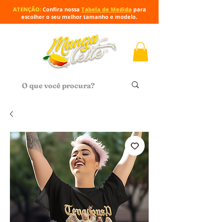
ATENÇÃO:
Confira nossa
Tabela de Medida
para
escolher o seu melhor tamanho e modelo.