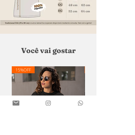
Você vai gostar
15%OFF
20% OFF