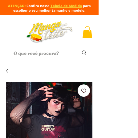
ATENÇÃO:
Confira nossa
Tabela de Medida
para
escolher o seu melhor tamanho e modelo.