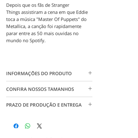
Depois que os fãs de Stranger
Things assistiram a cena em que Eddie
toca a música "Master Of Puppets" do
Metallica, a canção foi rapidamente
parar entre as 50 mais ouvidas no
mundo no Spotify.
INFORMAÇÕES DO PRODUTO
Camiseta 100% algodão 30.1. Estampa
CONFIRA NOSSOS TAMANHOS
em impressão digital em alta resolução,
não forma rachaduras, garante maior
Conheça nossos tamanhos visitando
qualidade e durabilidade.
PRAZO DE PRODUÇÃO E ENTREGA
a página
Tabela de Medidas
.
Para tamanhos especiais, entre em
Produção: até 7 dias úteis a partir da
contato conosco.
aprovação do pagamento;
Entrega: Conforme CEP e prazo dos
correios.