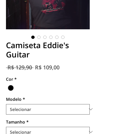
Camiseta Eddie's
Guitar
Preço
Preço
 R$ 129,90 
R$ 109,00
normal
promocional
Cor
*
Modelo
*
Tamanho
*