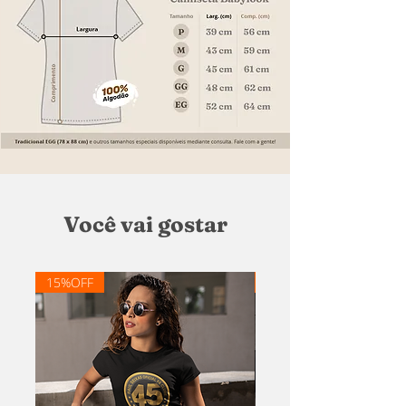
Você vai gostar
15%OFF
20% OFF